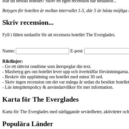
Har du besökt hotellet? Skriv en egen recension här nedanför...
Betygen för hotellen är mellan intervallet 1-5, där 5 är bästa möjliga 
Skriv recension...
Fyll i fälten nedanför för att recensera hotellet The Everglades.
Namn:
E-post:
Riktlinjer:
- Ge ett rättvist omdöme som återspeglar din text.
- Maxbetyg ges om hotellet lever upp och överträffar förväntningarna.
- Beskriv din uppfattning om hotellet med minst 30 ord.
- Skriv ingen recension om det var många år sedan du besökte hotellet
- Läs integritetspolicy & användarvillkor för mer information.
Karta för The Everglades
Karta för The Everglades med närliggande sevärdheter, aktiviteter och
Populära Länder