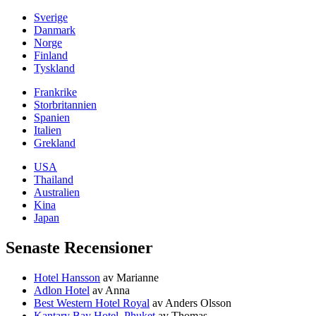
Sverige
Danmark
Norge
Finland
Tyskland
Frankrike
Storbritannien
Spanien
Italien
Grekland
USA
Thailand
Australien
Kina
Japan
Senaste Recensioner
Hotel Hansson
av Marianne
Adlon Hotel
av Anna
Best Western Hotel Royal
av Anders Olsson
Kantary Bay Hotel, Phuket
av Thomas