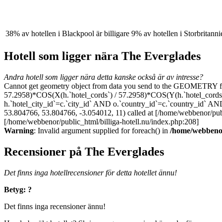
38% av hotellen i Blackpool är billigare
9% av hotellen i Storbritannie
Hotell som ligger nära The Everglades
Andra hotell som ligger nära detta kanske också är av intresse?
Cannot get geometry object from data you send to the GEOMETRY 
57.2958)*COS(X(h.`hotel_cords`) / 57.2958)*COS(Y(h.`hotel_cords`
h.`hotel_city_id`=c.`city_id` AND o.`country_id`=c.`country_id`
53.804766, 53.804766, -3.054012, 11) called at [/home/webbenor/publi
[/home/webbenor/public_html/billiga-hotell.nu/index.php:208]
Warning
: Invalid argument supplied for foreach() in
/home/webbenor/
Recensioner på The Everglades
Det finns inga hotellrecensioner för detta hotellet ännu!
Betyg: ?
Det finns inga recensioner ännu!