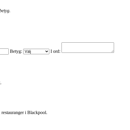
betyg.
Betyg:
I ord:
.
 restauranger i Blackpool.