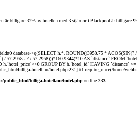
n är billigare
32% av hotellen med 3 stjärnor i Blackpool är billigare
9%
field#0 database->q(SELECT h.*, ROUND((3958.75 * ACOS(SIN(? / 5
) / 57.2958 - ? / 57.2958)))*160.9344)*10 AS `distance` FROM `hotel
 AND h.`hotel_price`<>0 GROUP BY h.`hotel_id` HAVING `distance` >
c_html/billiga-hotell.nu/hotel.php:231] #1 require_once(/home/webbeno
public_html/billiga-hotell.nu/hotel.php
on line
233