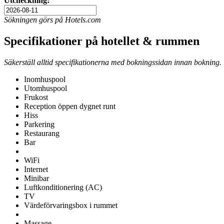
Utcheckning:
Sökningen görs på Hotels.com
Specifikationer på hotellet & rummen
Säkerställ alltid specifikationerna med bokningssidan innan bokning.
Inomhuspool
Utomhuspool
Frukost
Reception öppen dygnet runt
Hiss
Parkering
Restaurang
Bar
WiFi
Internet
Minibar
Luftkonditionering (AC)
TV
Värdeförvaringsbox i rummet
Massage