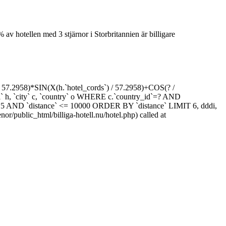
 av hotellen med 3 stjärnor i Storbritannien är billigare
7.2958)*SIN(X(h.`hotel_cords`) / 57.2958)+COS(? /
` h, `city` c, `country` o WHERE c.`country_id`=? AND
= 5 AND `distance` <= 10000 ORDER BY `distance` LIMIT 6, dddi,
r/public_html/billiga-hotell.nu/hotel.php) called at