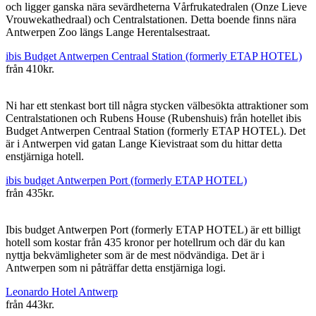
och ligger ganska nära sevärdheterna Vårfrukatedralen (Onze Lieve
Vrouwekathedraal) och Centralstationen. Detta boende finns nära
Antwerpen Zoo längs Lange Herentalsestraat.
ibis Budget Antwerpen Centraal Station (formerly ETAP HOTEL)
från
410kr.
Ni har ett stenkast bort till några stycken välbesökta attraktioner som
Centralstationen och Rubens House (Rubenshuis) från hotellet ibis
Budget Antwerpen Centraal Station (formerly ETAP HOTEL). Det
är i Antwerpen vid gatan Lange Kievistraat som du hittar detta
enstjärniga hotell.
ibis budget Antwerpen Port (formerly ETAP HOTEL)
från
435kr.
Ibis budget Antwerpen Port (formerly ETAP HOTEL) är ett billigt
hotell som kostar från 435 kronor per hotellrum och där du kan
nyttja bekvämligheter som är de mest nödvändiga. Det är i
Antwerpen som ni påträffar detta enstjärniga logi.
Leonardo Hotel Antwerp
från
443kr.