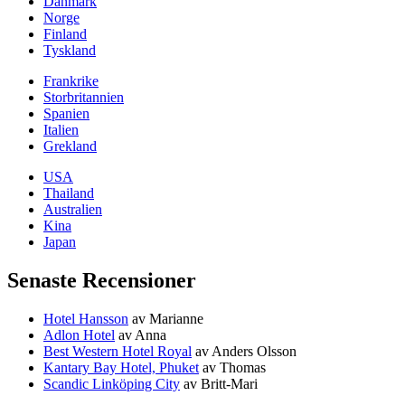
Danmark
Norge
Finland
Tyskland
Frankrike
Storbritannien
Spanien
Italien
Grekland
USA
Thailand
Australien
Kina
Japan
Senaste Recensioner
Hotel Hansson
av Marianne
Adlon Hotel
av Anna
Best Western Hotel Royal
av Anders Olsson
Kantary Bay Hotel, Phuket
av Thomas
Scandic Linköping City
av Britt-Mari