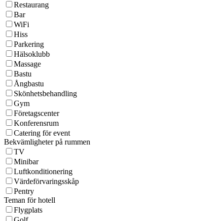
Restaurang
Bar
WiFi
Hiss
Parkering
Hälsoklubb
Massage
Bastu
Ångbastu
Skönhetsbehandling
Gym
Företagscenter
Konferensrum
Catering för event
Bekvämligheter på rummen
TV
Minibar
Luftkonditionering
Värdeförvaringsskåp
Pentry
Teman för hotell
Flygplats
Golf