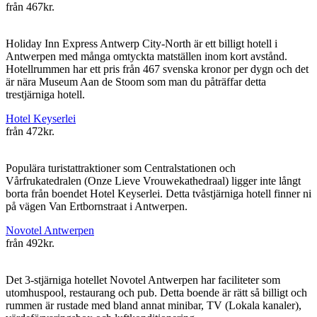
från
467kr.
Holiday Inn Express Antwerp City-North är ett billigt hotell i
Antwerpen med många omtyckta matställen inom kort avstånd.
Hotellrummen har ett pris från 467 svenska kronor per dygn och det
är nära Museum Aan de Stoom som man du påträffar detta
trestjärniga hotell.
Hotel Keyserlei
från
472kr.
Populära turistattraktioner som Centralstationen och
Vårfrukatedralen (Onze Lieve Vrouwekathedraal) ligger inte långt
borta från boendet Hotel Keyserlei. Detta tvåstjärniga hotell finner ni
på vägen Van Ertbornstraat i Antwerpen.
Novotel Antwerpen
från
492kr.
Det 3-stjärniga hotellet Novotel Antwerpen har faciliteter som
utomhuspool, restaurang och pub. Detta boende är rätt så billigt och
rummen är rustade med bland annat minibar, TV (Lokala kanaler),