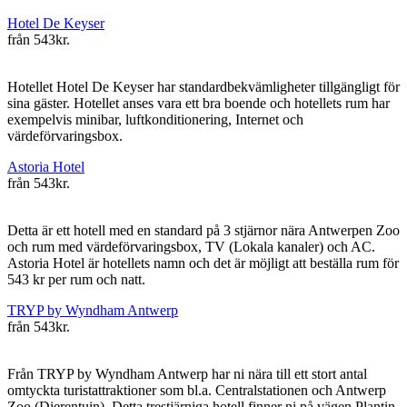
Hotel De Keyser
från
543kr.
Hotellet Hotel De Keyser har standardbekvämligheter tillgängligt för
sina gäster. Hotellet anses vara ett bra boende och hotellets rum har
exempelvis minibar, luftkonditionering, Internet och
värdeförvaringsbox.
Astoria Hotel
från
543kr.
Detta är ett hotell med en standard på 3 stjärnor nära Antwerpen Zoo
och rum med värdeförvaringsbox, TV (Lokala kanaler) och AC.
Astoria Hotel är hotellets namn och det är möjligt att beställa rum för
543 kr per rum och natt.
TRYP by Wyndham Antwerp
från
543kr.
Från TRYP by Wyndham Antwerp har ni nära till ett stort antal
omtyckta turistattraktioner som bl.a. Centralstationen och Antwerp
Zoo (Dierentuin). Detta trestjärniga hotell finner ni på vägen Plantin