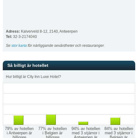
Adress:
Kalverveld 8-12
,
2140
,
Antwerpen
Tel:
32-3-2174040
Se
stor karta
för närliggande sevärdheter och restauranger.
Så billigt är hotellet
Hur billigt är City Inn Luxe Hotel?
79% av hotellen
77% av hotellen
94% av hotellen
84% av hotellen
i Antwerpen är
i Belgien är
med 3 stjärnor i
med 3 stjärnor i
billigare
billigare
Antwerpen är
Belgien är