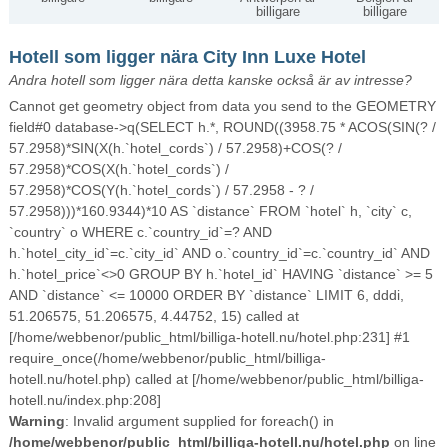
billigare
billigare
Hotell som ligger nära City Inn Luxe Hotel
Andra hotell som ligger nära detta kanske också är av intresse?
Cannot get geometry object from data you send to the GEOMETRY
field#0 database->q(SELECT h.*, ROUND((3958.75 * ACOS(SIN(? /
57.2958)*SIN(X(h.`hotel_cords`) / 57.2958)+COS(? /
57.2958)*COS(X(h.`hotel_cords`) /
57.2958)*COS(Y(h.`hotel_cords`) / 57.2958 - ? /
57.2958)))*160.9344)*10 AS `distance` FROM `hotel` h, `city` c,
`country` o WHERE c.`country_id`=? AND
h.`hotel_city_id`=c.`city_id` AND o.`country_id`=c.`country_id` AND
h.`hotel_price`<>0 GROUP BY h.`hotel_id` HAVING `distance` >= 5
AND `distance` <= 10000 ORDER BY `distance` LIMIT 6, dddi,
51.206575, 51.206575, 4.44752, 15) called at
[/home/webbenor/public_html/billiga-hotell.nu/hotel.php:231] #1
require_once(/home/webbenor/public_html/billiga-
hotell.nu/hotel.php) called at [/home/webbenor/public_html/billiga-
hotell.nu/index.php:208]
Warning
: Invalid argument supplied for foreach() in
/home/webbenor/public_html/billiga-hotell.nu/hotel.php
on line