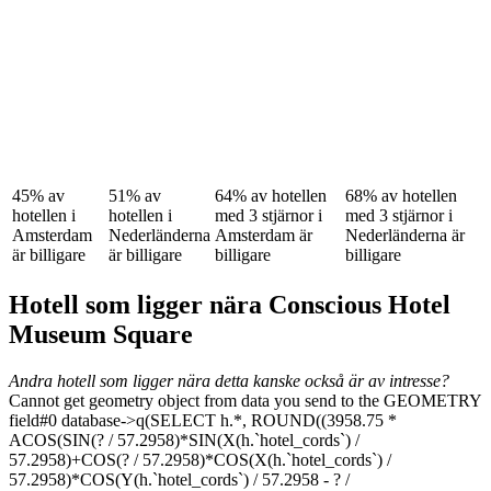
45% av
51% av
64% av hotellen
68% av hotellen
hotellen i
hotellen i
med 3 stjärnor i
med 3 stjärnor i
Amsterdam
Nederländerna
Amsterdam är
Nederländerna är
är billigare
är billigare
billigare
billigare
Hotell som ligger nära Conscious Hotel
Museum Square
Andra hotell som ligger nära detta kanske också är av intresse?
Cannot get geometry object from data you send to the GEOMETRY
field#0 database->q(SELECT h.*, ROUND((3958.75 *
ACOS(SIN(? / 57.2958)*SIN(X(h.`hotel_cords`) /
57.2958)+COS(? / 57.2958)*COS(X(h.`hotel_cords`) /
57.2958)*COS(Y(h.`hotel_cords`) / 57.2958 - ? /