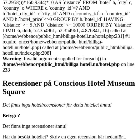
57.2958)))*160.9344)*10 AS `distance` FROM `hotel` h, `city` c,
`country` o WHERE c.`country_id`=? AND
h.`hotel_city_id`=c.`city_id` AND o.`country_id`=c.`country_id`
AND h.`hotel_price`<>0 GROUP BY h.`hotel_id` HAVING
`distance` >= 5 AND `distance` <= 10000 ORDER BY `distance`
LIMIT 6, dddi, 52.354961, 52.354961, 4.876841, 16) called at
[/home/webbenor/public_html/billiga-hotell.nu/hotel.php:231] #1
require_once(/home/webbenor/public_html/billiga-
hotell.nu/hotel.php) called at [/home/webbenor/public_html/billiga-
hotell.nu/index.php:208]
Warning
: Invalid argument supplied for foreach() in
/home/webbenor/public_html/billiga-hotell.nu/hotel.php
on line
233
Recensioner på Conscious Hotel Museum
Square
Det finns inga hotellrecensioner för detta hotellet ännu!
Betyg: ?
Det finns inga recensioner ännu!
Har du besökt hotellet? Skriv en egen recension här nedanför...