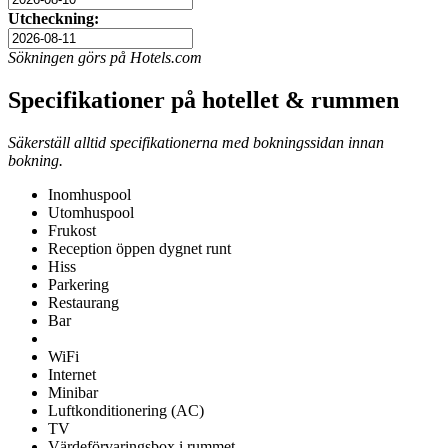
Utcheckning:
Sökningen görs på Hotels.com
Specifikationer på hotellet & rummen
Säkerställ alltid specifikationerna med bokningssidan innan
bokning.
Inomhuspool
Utomhuspool
Frukost
Reception öppen dygnet runt
Hiss
Parkering
Restaurang
Bar
WiFi
Internet
Minibar
Luftkonditionering (AC)
TV
Värdeförvaringsbox i rummet