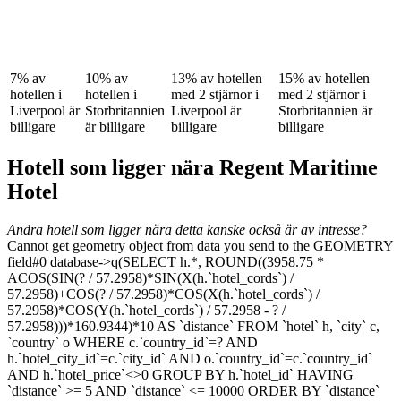
7% av
10% av
13% av hotellen
15% av hotellen
hotellen i
hotellen i
med 2 stjärnor i
med 2 stjärnor i
Liverpool är
Storbritannien
Liverpool är
Storbritannien är
billigare
är billigare
billigare
billigare
Hotell som ligger nära Regent Maritime
Hotel
Andra hotell som ligger nära detta kanske också är av intresse?
Cannot get geometry object from data you send to the GEOMETRY
field#0 database->q(SELECT h.*, ROUND((3958.75 *
ACOS(SIN(? / 57.2958)*SIN(X(h.`hotel_cords`) /
57.2958)+COS(? / 57.2958)*COS(X(h.`hotel_cords`) /
57.2958)*COS(Y(h.`hotel_cords`) / 57.2958 - ? /
57.2958)))*160.9344)*10 AS `distance` FROM `hotel` h, `city` c,
`country` o WHERE c.`country_id`=? AND
h.`hotel_city_id`=c.`city_id` AND o.`country_id`=c.`country_id`
AND h.`hotel_price`<>0 GROUP BY h.`hotel_id` HAVING
`distance` >= 5 AND `distance` <= 10000 ORDER BY `distance`