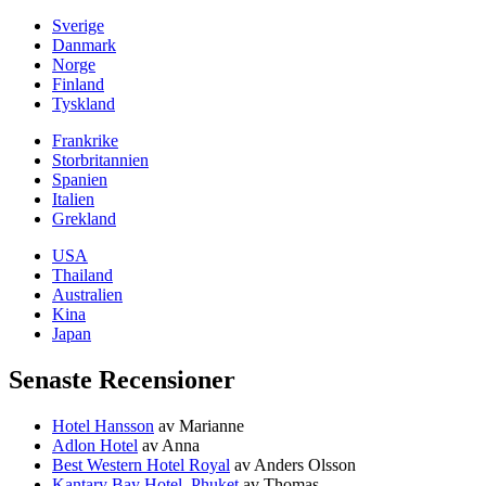
Sverige
Danmark
Norge
Finland
Tyskland
Frankrike
Storbritannien
Spanien
Italien
Grekland
USA
Thailand
Australien
Kina
Japan
Senaste Recensioner
Hotel Hansson
av Marianne
Adlon Hotel
av Anna
Best Western Hotel Royal
av Anders Olsson
Kantary Bay Hotel, Phuket
av Thomas