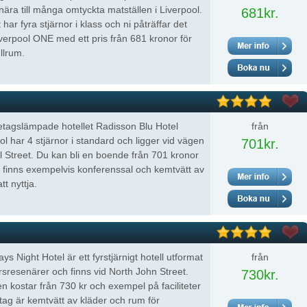
 nära till många omtyckta matställen i Liverpool.
681kr.
 har fyra stjärnor i klass och ni påträffar det
verpool ONE med ett pris från 681 kronor för
ellrum.
etagslämpade hotellet Radisson Blu Hotel
från
ol har 4 stjärnor i standard och ligger vid vägen
701kr.
l Street. Du kan bli en boende från 701 kronor
 finns exempelvis konferenssal och kemtvätt av
tt nyttja.
ys Night Hotel är ett fyrstjärnigt hotell utformat
från
ärsresenärer och finns vid North John Street.
730kr.
kostar från 730 kr och exempel på faciliteter
etag är kemtvätt av kläder och rum för