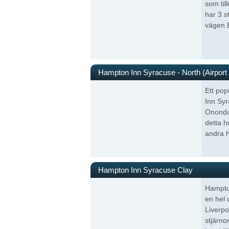
som til
har 3 s
vägen 
Hampton Inn Syracuse - North (Airport
Ett pop
Inn Syr
Onondag
detta h
andra h
Hampton Inn Syracuse Clay
Hampton
en hel 
Liverpo
stjärno