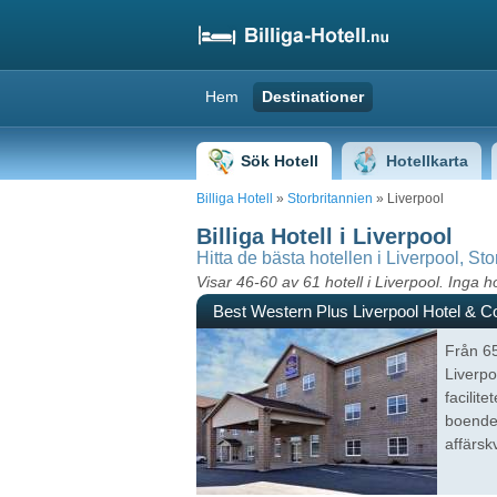
Hem
Destinationer
Sök Hotell
Hotellkarta
Billiga Hotell
»
Storbritannien
» Liverpool
Billiga Hotell i Liverpool
Hitta de bästa hotellen i Liverpool, Sto
Visar 46-60 av 61 hotell i Liverpool. Inga hot
Best Western Plus Liverpool Hotel & C
Från 65
Liverpo
facilit
boende 
affärsk