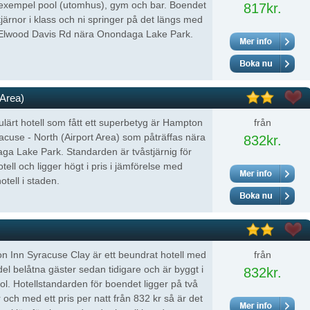
lexempel pool (utomhus), gym och bar. Boendet
817kr.
tjärnor i klass och ni springer på det längs med
Elwood Davis Rd nära Onondaga Lake Park.
 Area)
ulärt hotell som fått ett superbetyg är Hampton
från
acuse - North (Airport Area) som påträffas nära
832kr.
a Lake Park. Standarden är tvåstjärnig för
otell och ligger högt i pris i jämförelse med
otell i staden.
 Inn Syracuse Clay är ett beundrat hotell med
från
del belåtna gäster sedan tidigare och är byggt i
832kr.
ol. Hotellstandarden för boendet ligger på två
r och med ett pris per natt från 832 kr så är det