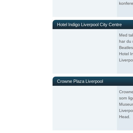
konfere
Hotel Indigo Liverpool City Centre
Med tak
har du 
Beatle
Hotel I
Liverpo
Crowne Plaza Liverpool
Crowne 
som li
Museum 
Liverp
Head.