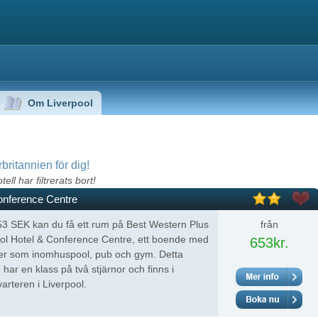
Om Liverpool
rbritannien för dig!
ell har filtrerats bort!
onference Centre
3 SEK kan du få ett rum på Best Western Plus
från
ol Hotel & Conference Centre, ett boende med
653kr.
eter som inomhuspool, pub och gym. Detta
har en klass på två stjärnor och finns i
varteren i Liverpool.