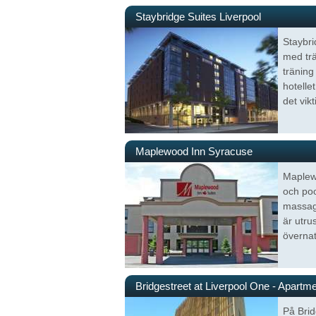
Staybridge Suites Liverpool
Staybri
med trä
träning
hotelle
det vikt
Maplewood Inn Syracuse
Maplewo
och po
massage
är utru
övernat
Bridgestreet at Liverpool One - Apartm
På Brid