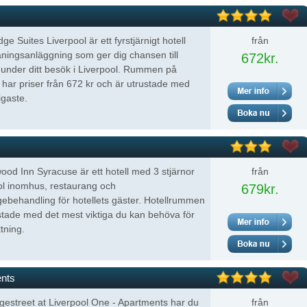
dge Suites Liverpool är ett fyrstjärnigt hotell
från
ningsanläggning som ger dig chansen till
672kr.
 under ditt besök i Liverpool. Rummen på
t har priser från 672 kr och är utrustade med
igaste.
od Inn Syracuse är ett hotell med 3 stjärnor
från
ol inomhus, restaurang och
679kr.
behandling för hotellets gäster. Hotellrummen
stade med det mest viktiga du kan behöva för
tning.
ents
gestreet at Liverpool One - Apartments har du
från