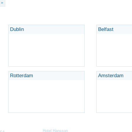
 »
Dublin
Belfast
Rotterdam
Amsterdam
Senaste Recensioner
Hotel Hansson
av Marianne