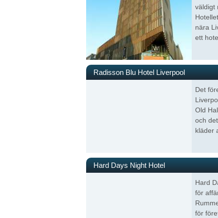
väldigt
Hotellet
nära Li
ett hot
Radisson Blu Hotel Liverpool
Det för
Liverpo
Old Hal
och det
kläder a
Hard Days Night Hotel
Hard Da
för aff
Rummen 
för för