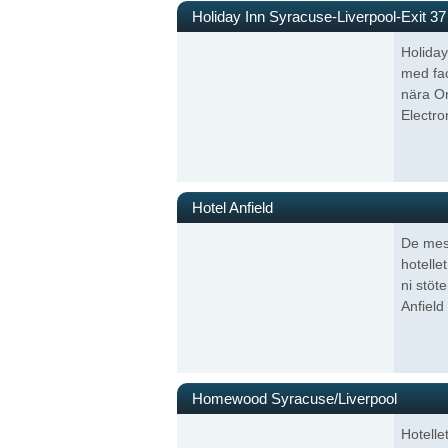
Holiday Inn Syracuse-Liverpool-Exit 37
Holiday
med fac
nära O
Electro
Hotel Anfield
De mest
hotellet
ni stöt
Anfield
Homewood Syracuse/Liverpool
Hotelle