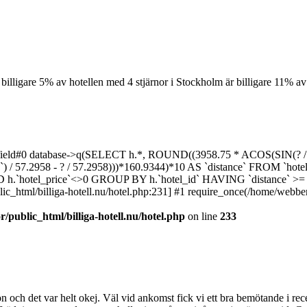
billigare
5% av hotellen med 4 stjärnor i Stockholm är billigare
11% av 
field#0 database->q(SELECT h.*, ROUND((3958.75 * ACOS(SIN(? / 5
) / 57.2958 - ? / 57.2958)))*160.9344)*10 AS `distance` FROM `hotel
 AND h.`hotel_price`<>0 GROUP BY h.`hotel_id` HAVING `distance` >
_html/billiga-hotell.nu/hotel.php:231] #1 require_once(/home/webbenor
public_html/billiga-hotell.nu/hotel.php
on line
233
on och det var helt okej. Väl vid ankomst fick vi ett bra bemötande i re