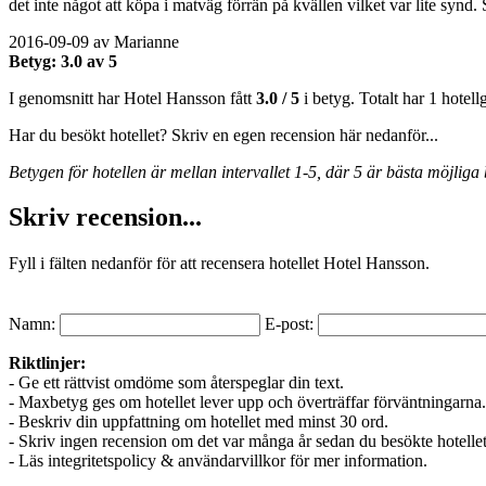
det inte något att köpa i matväg förrän på kvällen vilket var lite synd.
2016-09-09 av Marianne
Betyg: 3.0 av 5
I genomsnitt har Hotel Hansson fått
3.0 / 5
i betyg. Totalt har 1 hotellg
Har du besökt hotellet? Skriv en egen recension här nedanför...
Betygen för hotellen är mellan intervallet 1-5, där 5 är bästa möjliga 
Skriv recension...
Fyll i fälten nedanför för att recensera hotellet Hotel Hansson.
Namn:
E-post:
Riktlinjer:
- Ge ett rättvist omdöme som återspeglar din text.
- Maxbetyg ges om hotellet lever upp och överträffar förväntningarna.
- Beskriv din uppfattning om hotellet med minst 30 ord.
- Skriv ingen recension om det var många år sedan du besökte hotellet
- Läs integritetspolicy & användarvillkor för mer information.