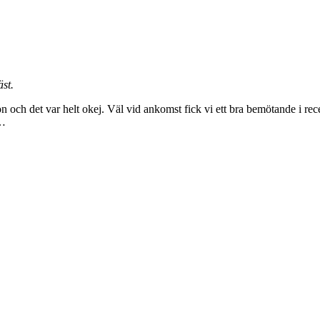
äst.
on och det var helt okej. Väl vid ankomst fick vi ett bra bemötande i re
.…