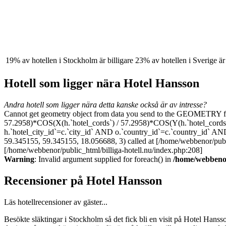
19% av hotellen i Stockholm är billigare
23% av hotellen i Sverige är 
Hotell som ligger nära Hotel Hansson
Andra hotell som ligger nära detta kanske också är av intresse?
Cannot get geometry object from data you send to the GEOMETRY 
57.2958)*COS(X(h.`hotel_cords`) / 57.2958)*COS(Y(h.`hotel_cords`
h.`hotel_city_id`=c.`city_id` AND o.`country_id`=c.`country_id`
59.345155, 59.345155, 18.056688, 3) called at [/home/webbenor/public
[/home/webbenor/public_html/billiga-hotell.nu/index.php:208]
Warning
: Invalid argument supplied for foreach() in
/home/webbenor/
Recensioner på Hotel Hansson
Läs hotellrecensioner av gäster...
Besökte släktingar i Stockholm så det fick bli en visit på Hotel Hanss