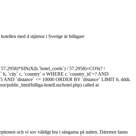
hotellen med 4 stjärnor i Sverige är billigare
7.2958)*SIN(X(h.`hotel_cords`) / 57.2958)+COS(? /
` h, `city` c, `country` o WHERE c.`country_id`=? AND
= 5 AND `distance` <= 10000 ORDER BY `distance` LIMIT 6, dddi,
/public_html/billiga-hotell.nu/hotel.php) called at
ceptionen och vi sov väldigt bra i sängarna på natten. Däremot fanns