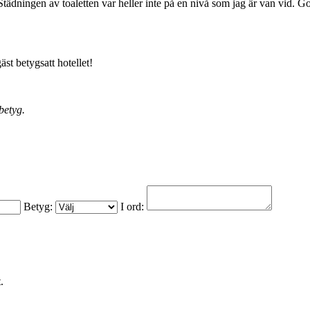
 Städningen av toaletten var heller inte på en nivå som jag är van vid. G
äst betygsatt hotellet!
betyg.
Betyg:
I ord:
.