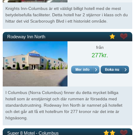
Knights Inn-Columbus är ett väldigt billigt hotell med de mest
betydelsefulla faciliteter. Detta hotell har 2 stjärnor i klass och du
hittar det vid Scarborough Blvd i ett historiskt område.
Rodeway Inn North
från
277kr.
I Columbus (Norra Columbus) finner du detta mycket billiga
hotell som är enstjärnigt och där rummen är försedda med
standardutrustning. Rodeway Inn North är namnet på hotellet
och det går att få ett hotellrum för 277 kronor när det inte är
högsäsong.
Super 8 Motel - Columbus