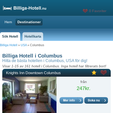
0 Favoriter
Hem
Destinationer
Sök Hotell
Hotellkarta
Billiga Hotell
»
USA
» Columbus
Billiga Hotell i Columbus
Hitta de bästa hotellen i Columbus, USA för dig!
Visar 1-15 av 161 hotell i Columbus. Inga hotell har filtrerats bort!
Knights Inn Downtown Columbus
från
247kr.