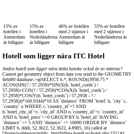
15% av
15% av
46% av hotellen
55% av hotellen
hotellen i
hotellen i
med 2 stjärnor i
med 2 stjärnor i
Amsterdam
Nederländerna
Amsterdam är
Nederländerna är
är billigare
är billigare
billigare
billigare
Hotell som ligger nära ITC Hotel
Andra hotell som ligger nära detta kanske också är av intresse?
Cannot get geometry object from data you send to the GEOMETRY
field#0 database->q(SELECT h.*, ROUND((3958.75 *
ACOS(SIN(? / 57.2958)*SIN(X(h.`hotel_cords`) /
57.2958)+COS(? / 57.2958)*COS(X(h.`hotel_cords`) /
57.2958)*COS(Y(h.`hotel_cords`) / 57.2958 - ? /
57.2958)))*160.9344)*10 AS `distance` FROM `hotel` h, `city` c,
`country` o WHERE c.`country_id`=? AND
h.`hotel_city_id`=c.`city_id` AND o.`country_id`=c.`country_id`
AND h.`hotel_price`<>0 GROUP BY h.`hotel_id` HAVING
`distance` >= 5 AND `distance` <= 10000 ORDER BY `distance`
LIMIT 6, dddi, 52.3622, 52.3622, 4.8985, 16) called at
[/home/webbenor/public_html/billiga-hotell.nu/hotel.php:231] #1