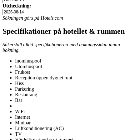
Utcheckning:
Sökningen görs på Hotels.com
Specifikationer på hotellet & rummen
Säkerställ alltid specifikationerna med bokningssidan innan
bokning.
Inomhuspool
Utomhuspool
Frukost
Reception öppen dygnet runt
Hiss
Parkering
Restaurang
Bar
WiFi
Internet
Minibar
Luftkonditionering (AC)
TV
Värdeförvaringsbox i rummet