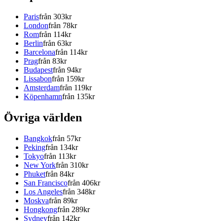
Paris
från 303kr
London
från 78kr
Rom
från 114kr
Berlin
från 63kr
Barcelona
från 114kr
Prag
från 83kr
Budapest
från 94kr
Lissabon
från 159kr
Amsterdam
från 119kr
Köpenhamn
från 135kr
Övriga världen
Bangkok
från 57kr
Peking
från 134kr
Tokyo
från 113kr
New York
från 310kr
Phuket
från 84kr
San Francisco
från 406kr
Los Angeles
från 348kr
Moskva
från 89kr
Hongkong
från 289kr
Sydney
från 142kr