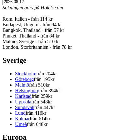
Sökningen görs på Hotels.com
Rom, Italien - från 114 kr
Budapest, Ungern - från 94 kr
Bangkok, Thailand - från 57 kr
Phuket, Thailand - från 84 kr
Malmö, Sverige - från 510 kr
London, Storbritannien - från 78 kr
Sverige
Stockholm
från 204kr
Göteborg
från 195kr
Malmö
från 510kr
Helsingborg
från 394kr
Karlstad
från 259kr
Uppsala
från 548kr
Sundsvall
från 447kr
Lund
från 416kr
Kalmar
från 614kr
Umeå
från 648kr
Europa