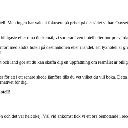
l. Men ingen har valt att fokusera på priset på det sättet vi har. Oavsett 
et billigaste efter dina önskemål, vi sorterar även hotell efter hur prisvä
ämfört med andra hotell på destinationen eller i landet. Ett lyxhotell är giv
!
 och land gör att du kan skaffa dig en uppfattning om resmålet är billigt e
er för att i ett senare skede jämföra tills du vet vilket du vill boka. Dett
rnativet för dig.
otell!
on och det var helt okej. Väl vid ankomst fick vi ett bra bemötande i re