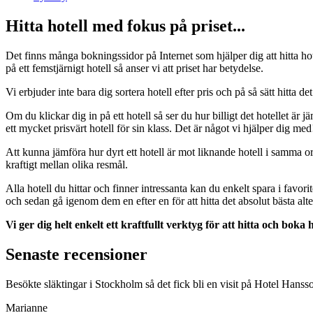
Hitta hotell med fokus på priset...
Det finns många bokningssidor på Internet som hjälper dig att hitta hotel
på ett femstjärnigt hotell så anser vi att priset har betydelse.
Vi erbjuder inte bara dig sortera hotell efter pris och på så sätt hitta d
Om du klickar dig in på ett hotell så ser du hur billigt det hotellet är j
ett mycket prisvärt hotell för sin klass. Det är något vi hjälper dig med
Att kunna jämföra hur dyrt ett hotell är mot liknande hotell i samma ort
kraftigt mellan olika resmål.
Alla hotell du hittar och finner intressanta kan du enkelt spara i favorit
och sedan gå igenom dem en efter en för att hitta det absolut bästa alte
Vi ger dig helt enkelt ett kraftfullt verktyg för att hitta och boka h
Senaste recensioner
Besökte släktingar i Stockholm så det fick bli en visit på Hotel Hanss
Marianne