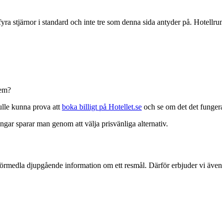
fyra stjärnor i standard och inte tre som denna sida antyder på. Hotel
lem?
kulle kunna prova att
boka billigt på Hotellet.se
och se om det det fungera
engar sparar man genom att välja prisvänliga alternativ.
ch förmedla djupgående information om ett resmål. Därför erbjuder vi äv