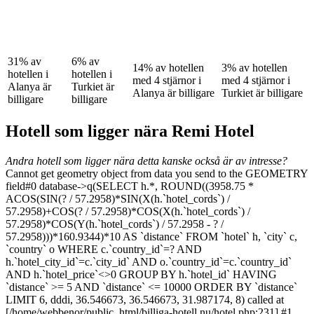
31% av
6% av
14% av hotellen
3% av hotellen
hotellen i
hotellen i
med 4 stjärnor i
med 4 stjärnor i
Alanya är
Turkiet är
Alanya är billigare
Turkiet är billigare
billigare
billigare
Hotell som ligger nära Remi Hotel
Andra hotell som ligger nära detta kanske också är av intresse?
Cannot get geometry object from data you send to the GEOMETRY
field#0 database->q(SELECT h.*, ROUND((3958.75 *
ACOS(SIN(? / 57.2958)*SIN(X(h.`hotel_cords`) /
57.2958)+COS(? / 57.2958)*COS(X(h.`hotel_cords`) /
57.2958)*COS(Y(h.`hotel_cords`) / 57.2958 - ? /
57.2958)))*160.9344)*10 AS `distance` FROM `hotel` h, `city` c,
`country` o WHERE c.`country_id`=? AND
h.`hotel_city_id`=c.`city_id` AND o.`country_id`=c.`country_id`
AND h.`hotel_price`<>0 GROUP BY h.`hotel_id` HAVING
`distance` >= 5 AND `distance` <= 10000 ORDER BY `distance`
LIMIT 6, dddi, 36.546673, 36.546673, 31.987174, 8) called at
[/home/webbenor/public_html/billiga-hotell.nu/hotel.php:231] #1