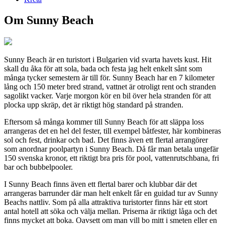
Om Sunny Beach
Sunny Beach är en turistort i Bulgarien vid svarta havets kust. Hit
skall du åka för att sola, bada och festa jag helt enkelt sånt som
många tycker semestern är till för. Sunny Beach har en 7 kilometer
lång och 150 meter bred strand, vattnet är otroligt rent och stranden
sagolikt vacker. Varje morgon kör en bil över hela stranden för att
plocka upp skräp, det är riktigt hög standard på stranden.
Eftersom så många kommer till Sunny Beach för att släppa loss
arrangeras det en hel del fester, till exempel båtfester, här kombineras
sol och fest, drinkar och bad. Det finns även ett flertal arrangörer
som anordnar poolpartyn i Sunny Beach. Då får man betala ungefär
150 svenska kronor, ett riktigt bra pris för pool, vattenrutschbana, fri
bar och bubbelpooler.
I Sunny Beach finns även ett flertal barer och klubbar där det
arrangeras barrunder där man helt enkelt får en guidad tur av Sunny
Beachs nattliv. Som på alla attraktiva turistorter finns här ett stort
antal hotell att söka och välja mellan. Priserna är riktigt låga och det
finns mycket att boka. Oavsett om man vill bo mitt i smeten eller en