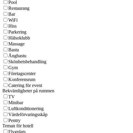
Pool
Restaurang
Bar
WiFi
Hiss
Parkering
Hälsoklubb
Massage
Bastu
Ångbastu
Skönhetsbehandling
Gym
Företagscenter
Konferensrum
Catering för event
Bekvämligheter på rummen
TV
Minibar
Luftkonditionering
Värdeförvaringsskåp
Pentry
Teman för hotell
Flygplats