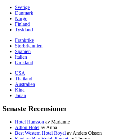
Sverige
Danmark
Norge
Finland
Tyskland
Frankrike
Storbritannien
Spanien
Italien
Grekland
USA
Thailand
Australien
Kina
Japan
Senaste Recensioner
Hotel Hansson
av Marianne
Adlon Hotel
av Anna
Best Western Hotel Royal
av Anders Olsson
Kantary Bay Hotel, Phuket
av Thomas