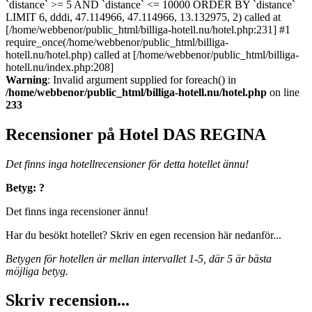
`distance` >= 5 AND `distance` <= 10000 ORDER BY `distance`
LIMIT 6, dddi, 47.114966, 47.114966, 13.132975, 2) called at
[/home/webbenor/public_html/billiga-hotell.nu/hotel.php:231] #1
require_once(/home/webbenor/public_html/billiga-
hotell.nu/hotel.php) called at [/home/webbenor/public_html/billiga-
hotell.nu/index.php:208]
Warning
: Invalid argument supplied for foreach() in
/home/webbenor/public_html/billiga-hotell.nu/hotel.php
on line
233
Recensioner på Hotel DAS REGINA
Det finns inga hotellrecensioner för detta hotellet ännu!
Betyg: ?
Det finns inga recensioner ännu!
Har du besökt hotellet? Skriv en egen recension här nedanför...
Betygen för hotellen är mellan intervallet 1-5, där 5 är bästa
möjliga betyg.
Skriv recension...