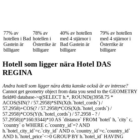
77% av
78% av
40% av hotellen
79% av hotellen
hotellen i Bad
hotellen i
med 4 stjärnor i
med 4 stjärnor i
Gastein är
Österrike är
Bad Gastein är
Österrike är
billigare
billigare
billigare
billigare
Hotell som ligger nära Hotel DAS
REGINA
Andra hotell som ligger nära detta kanske också är av intresse?
Cannot get geometry object from data you send to the GEOMETRY
field#0 database->q(SELECT h.*, ROUND((3958.75 *
ACOS(SIN(? / 57.2958)*SIN(X(h.`hotel_cords`) /
57.2958)+COS(? / 57.2958)*COS(X(h.`hotel_cords`) /
57.2958)*COS(Y(h.`hotel_cords`) / 57.2958 - ? /
57.2958)))*160.9344)*10 AS `distance` FROM `hotel` h, `city` c,
`country` o WHERE c.`country_id`=? AND
h.`hotel_city_id`=c.`city_id` AND o.`country_id`=c.`country_id`
AND h.`hotel_price`<>0 GROUP BY h.`hotel_id` HAVING