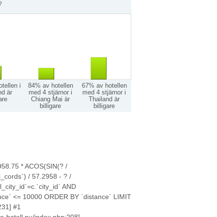
?
tellen i
84% av hotellen
67% av hotellen
nd är
med 4 stjärnor i
med 4 stjärnor i
gare
Chiang Mai är
Thailand är
billigare
billigare
58.75 * ACOS(SIN(? /
cords`) / 57.2958 - ? /
_city_id`=c.`city_id` AND
tance` <= 10000 ORDER BY `distance` LIMIT
231] #1