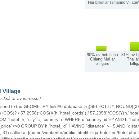
Hur billigt är Tamarind Village
90% av hotellen i
81% av ho
Chiang Mai är
Thaila
billigare
billi
 Village
också är av intresse?
ou send to the GEOMETRY field#0 database->q(SELECT h.*, ROUND((39
)+COS(? / 57.2958)*COS(X(h.`hotel_cords`) / 57.2958)*COS(Y(h.`hotel_
 `hotel` h, `city` c, `country` o WHERE c.`country_id`=? AND h.`hotel
el_price`<>0 GROUP BY h.`hotel_id` HAVING `distance` >= 5 AND `dis
31) called at [/home/webbenor/public_html/billiga-hotell.nu/hotel.php: