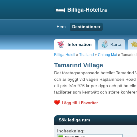
Hem
Destinationer
Information
Karta
Billiga Hotell
»
Thailand
»
Chiang Mai
» Tamarind 
Tamarind Village
Det företagsanpassade hotellet Tamarind Vi
och är byggt vid vägen Rajdamnoen Roa
ett pris från 976 kr per dygn och på hotell
faciliteter som kemtvätt och större konfer
Lägg till i Favoriter
Sök lediga rum
Incheckning: