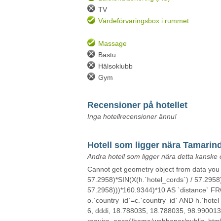
TV
Värdeförvaringsbox i rummet
Massage
Bastu
Hälsoklubb
Gym
Recensioner på hotellet
Inga hotellrecensioner ännu!
Hotell som ligger nära Tamarind
Andra hotell som ligger nära detta kanske 
Cannot get geometry object from data y
57.2958)*SIN(X(h.`hotel_cords`) / 57.2958
57.2958)))*160.9344)*10 AS `distance` FROM
o.`country_id`=c.`country_id` AND h.`hot
6, dddi, 18.788035, 18.788035, 98.990013, 