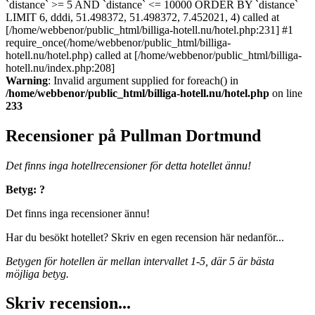
`distance` >= 5 AND `distance` <= 10000 ORDER BY `distance`
LIMIT 6, dddi, 51.498372, 51.498372, 7.452021, 4) called at
[/home/webbenor/public_html/billiga-hotell.nu/hotel.php:231] #1
require_once(/home/webbenor/public_html/billiga-
hotell.nu/hotel.php) called at [/home/webbenor/public_html/billiga-
hotell.nu/index.php:208]
Warning
: Invalid argument supplied for foreach() in
/home/webbenor/public_html/billiga-hotell.nu/hotel.php
on line
233
Recensioner på Pullman Dortmund
Det finns inga hotellrecensioner för detta hotellet ännu!
Betyg: ?
Det finns inga recensioner ännu!
Har du besökt hotellet? Skriv en egen recension här nedanför...
Betygen för hotellen är mellan intervallet 1-5, där 5 är bästa
möjliga betyg.
Skriv recension...