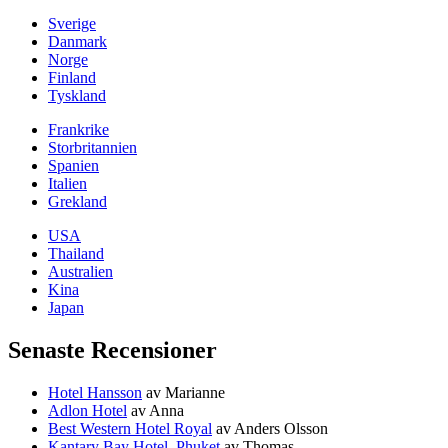
Sverige
Danmark
Norge
Finland
Tyskland
Frankrike
Storbritannien
Spanien
Italien
Grekland
USA
Thailand
Australien
Kina
Japan
Senaste Recensioner
Hotel Hansson
av Marianne
Adlon Hotel
av Anna
Best Western Hotel Royal
av Anders Olsson
Kantary Bay Hotel, Phuket
av Thomas