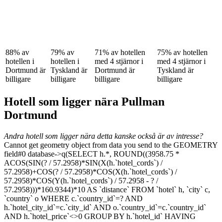
88% av
79% av
71% av hotellen
75% av hotellen
hotellen i
hotellen i
med 4 stjärnor i
med 4 stjärnor i
Dortmund är
Tyskland är
Dortmund är
Tyskland är
billigare
billigare
billigare
billigare
Hotell som ligger nära Pullman
Dortmund
Andra hotell som ligger nära detta kanske också är av intresse?
Cannot get geometry object from data you send to the GEOMETRY
field#0 database->q(SELECT h.*, ROUND((3958.75 *
ACOS(SIN(? / 57.2958)*SIN(X(h.`hotel_cords`) /
57.2958)+COS(? / 57.2958)*COS(X(h.`hotel_cords`) /
57.2958)*COS(Y(h.`hotel_cords`) / 57.2958 - ? /
57.2958)))*160.9344)*10 AS `distance` FROM `hotel` h, `city` c,
`country` o WHERE c.`country_id`=? AND
h.`hotel_city_id`=c.`city_id` AND o.`country_id`=c.`country_id`
AND h.`hotel_price`<>0 GROUP BY h.`hotel_id` HAVING