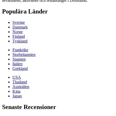
sevärdheter, aktiviteter och restauranger i Dortmund.
Populära Länder
Sverige
Danmark
Norge
Finland
Tyskland
Frankrike
Storbritannien
Spanien
Italien
Grekland
USA
Thailand
Australien
Kina
Japan
Senaste Recensioner