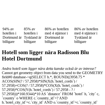
94% av
85% av
86% av hotellen
86% av hotellen
hotellen i
hotellen i
med 4 stjärnor i
med 4 stjärnor i
Dortmund är
Tyskland är
Dortmund är
Tyskland är
billigare
billigare
billigare
billigare
Hotell som ligger nära Radisson Blu
Hotel Dortmund
Andra hotell som ligger nära detta kanske också är av intresse?
Cannot get geometry object from data you send to the GEOMETRY
field#0 database->q(SELECT h.*, ROUND((3958.75 *
ACOS(SIN(? / 57.2958)*SIN(X(h.`hotel_cords`) /
57.2958)+COS(? / 57.2958)*COS(X(h.`hotel_cords`) /
57.2958)*COS(Y(h.`hotel_cords`) / 57.2958 - ? /
57.2958)))*160.9344)*10 AS `distance` FROM `hotel` h, `city` c,
`country` o WHERE c.`country_id`=? AND
h.`hotel_city_id`=c.`city_id` AND o.`country_id`=c.`country_id`