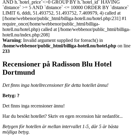
AND h.`hotel_price`<>0 GROUP BY h.`hotel_id` HAVING
`distance` >= 5 AND `distance` <= 10000 ORDER BY `distance`
LIMIT 6, dddi, 51.493752, 51.493752, 7.469979, 4) called at
[/home/webbenor/public_html/billiga-hotell.nu/hotel.php:231] #1
require_once(/home/webbenor/public_html/billiga-
hotell.nu/hotel.php) called at [/home/webbenor/public_html/billiga-
hotell.nu/index.php:208]
Warning
: Invalid argument supplied for foreach() in
/home/webbenor/public_html/billiga-hotell.nu/hotel.php
on line
233
Recensioner på Radisson Blu Hotel
Dortmund
Det finns inga hotellrecensioner för detta hotellet ännu!
Betyg: ?
Det finns inga recensioner ännu!
Har du besökt hotellet? Skriv en egen recension här nedanför...
Betygen för hotellen är mellan intervallet 1-5, där 5 är bästa
möjliga betyg.